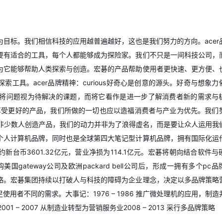
目标。我们相信科技的应用越普遍越好，这也是我们努力的方向。acer
要有适合的工具，每个人都能够成为探险家。我们不只是一间科技公司，
为它能够帮助人类探索与创造。宏碁的产品帮助使用者更快速、更方便、
工具。acer品牌精神：curious好奇心是创意的源头。好奇与想象力
将问题视为待解决的课题，而将它看作是进一步了解消费者新的需求与
让人们享受更好的产品，我们所做的一切也应以造福消费者与产业为优先。我们
而非少数人创造产品，我们的动力并非为了浪得虚名，而是要让众人运用我
个人计算机品牌，同时也是全球第四大笔记型计算机品牌，拥有国际化运
约新台币3601.32亿元，营业净损为114.1亿元。宏碁将朝向结合软件与
gateway公司及欧洲packard bell公司后，形成一拥有多个pc
略。宏碁集团持续以打破人与科技的障碍为企业理念，决定以多品牌策略
用者不同的需求。大事记：1976 – 1986 推广微处理机的应用，制造
001 – 2007 从制造业转型为营销服务业2008 – 2013 采行多品牌策略