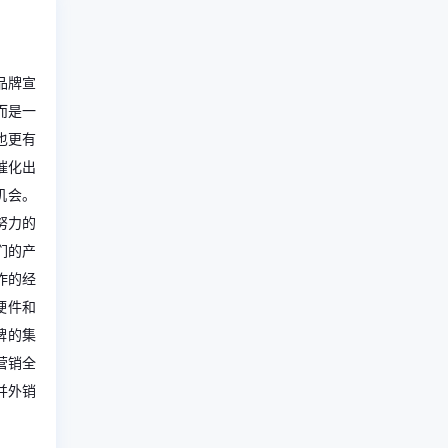
品牌宣
而是一
也更有
催化出
机会。
努力的
们的产
作的经
硬件和
品牌的集
营销全
并外销