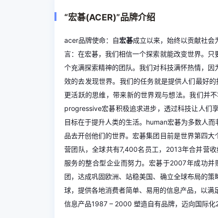
“宏碁(ACER)”品牌介绍
acer品牌使命：自
宏碁
成立以来，始终以贡献社会为
言：在宏碁，我们相信一个探索就能改变世界。只
个充满探索精神的团队。我们对科技满怀热情，因
效的去发现世界。我们的任务就是提供人们最好的探索
更活跃的思维，带来新的世界观与想法。我们并不
progressive宏碁积极追求进步，透过科技
目标在于提升人类的生活。human宏碁为多数人
品去开创他们的世界。宏碁集团目前是世界第四大
营团队，全球共有7,400名员工，2013年合并营收
服务的整合型企业而努力。宏碁于2007年成功并购美国
团，达成巩固欧洲、站稳美国、确立全球布局的策
球，提供各地消费者简单、易用的信息产品，以满足使
信息产品1987 – 2000 塑造自有品牌，迈向国际化2