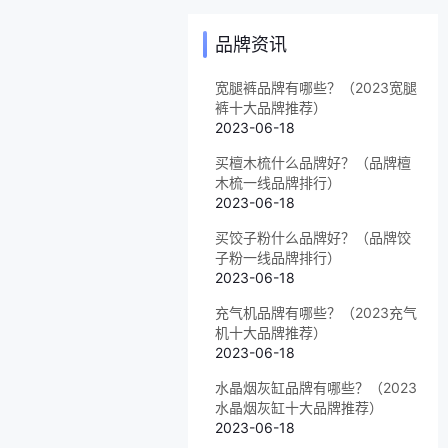
品牌资讯
宽腿裤品牌有哪些？（2023宽腿
裤十大品牌推荐）
2023-06-18
买檀木梳什么品牌好？（品牌檀
木梳一线品牌排行）
2023-06-18
买饺子粉什么品牌好？（品牌饺
子粉一线品牌排行）
2023-06-18
充气机品牌有哪些？（2023充气
机十大品牌推荐）
2023-06-18
水晶烟灰缸品牌有哪些？（2023
水晶烟灰缸十大品牌推荐）
2023-06-18