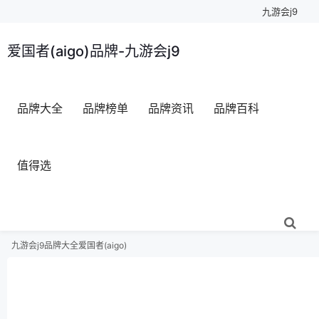
九游会j9
爱国者(aigo)品牌-九游会j9
品牌大全
品牌榜单
品牌资讯
品牌百科
值得选
九游会j9
品牌大全
爱国者(aigo)