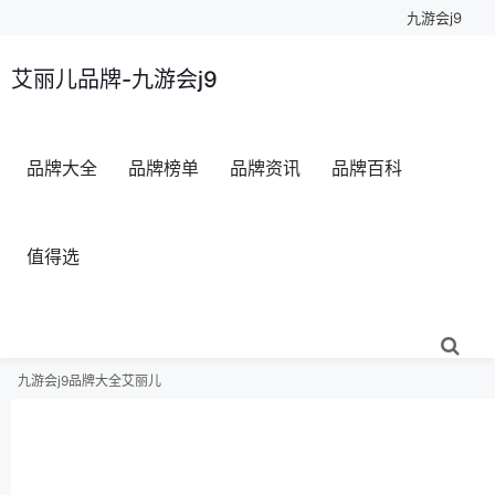
九游会j9
艾丽儿品牌-九游会j9
品牌大全
品牌榜单
品牌资讯
品牌百科
值得选
九游会j9
品牌大全
艾丽儿