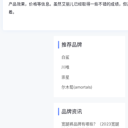
产品效果，价格等信息。虽然艾丽儿已经取得一些不错的成绩，但
着。
推荐品牌
白鲨
川唯
崇星
尔木萄(amortals)
品牌资讯
宽腿裤品牌有哪些？（2023宽腿