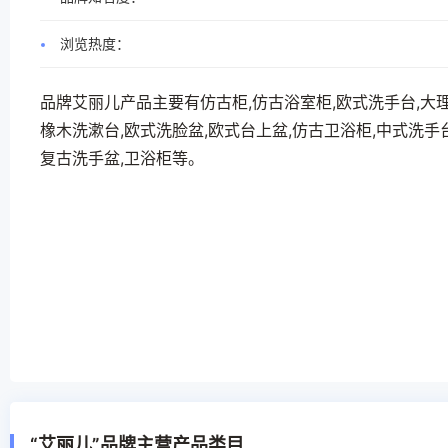
浏览热度：
品牌艾丽儿产品主要有仿古柜,仿古浴室柜,欧式洗手台,大理
橡木洗漱台,欧式洗脸盆,欧式台上盆,仿古卫浴柜,中式洗手台
复古洗手盆,卫浴柜等。
“艾丽儿”品牌主营产品类目