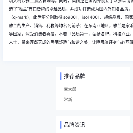
圳大梅沙雅兰酒店管理等。同时，集团还在国内外设立了众多以销售
造了“雅兰”有口皆碑的卓越品质，并成功打造成为国内外知名品牌。
（q-mark)，此后更分别取得iso9001，iso14001、超级
雅兰的生产、销售、利税等均名列前茅；在东南亚地区，雅兰是家
等国家，深受消费者喜爱。本着「品质第一，弘扬名牌，科技兴业
人士，带来浑然天成的睡眠舒适与和谐之美，让睡眠演绎身与心互
推荐品牌
宝太郎
常新
品牌资讯