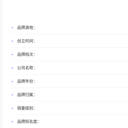
品牌源地：
创立时间：
品牌档次：
公司名称：
品牌年份：
品牌归属：
销量级别：
品牌知名度：