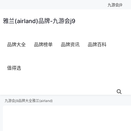
九游会j9
雅兰(airland)品牌-九游会j9
品牌大全
品牌榜单
品牌资讯
品牌百科
值得选
九游会j9
品牌大全
雅兰(airland)