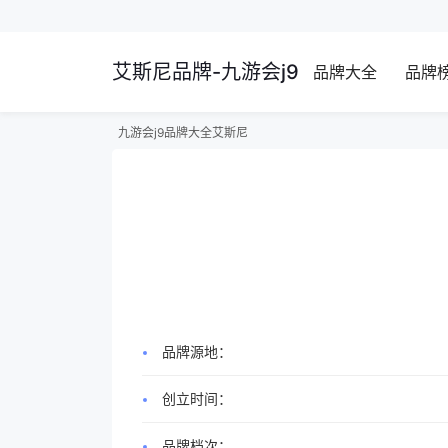
艾斯尼品牌-九游会j9
品牌大全
品牌
九游会j9
品牌大全
艾斯尼
品牌源地：
创立时间：
品牌档次：