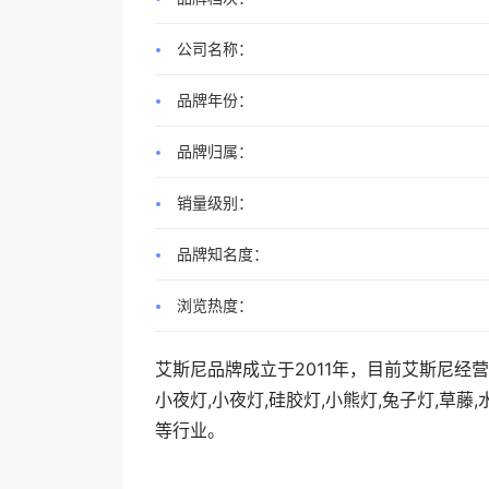
公司名称：
品牌年份：
品牌归属：
销量级别：
品牌知名度：
浏览热度：
艾斯尼品牌成立于2011年，目前艾斯尼经营
小夜灯,小夜灯,硅胶灯,小熊灯,兔子灯,草藤
等行业。