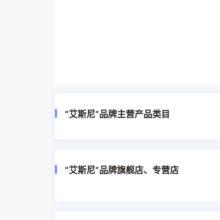
“艾斯尼”品牌主营产品类目
“艾斯尼”品牌旗舰店、专营店