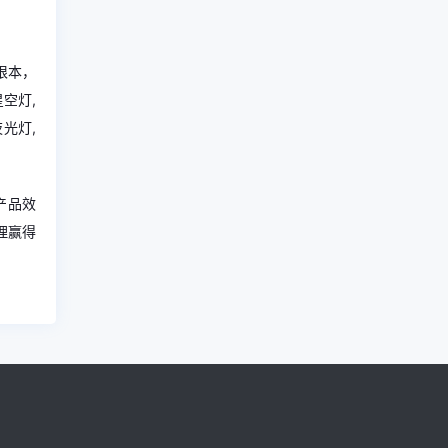
根本，
空灯,
夜光灯,
产品效
理赢得