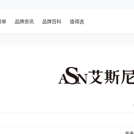
榜单
品牌资讯
品牌百科
值得选
普通