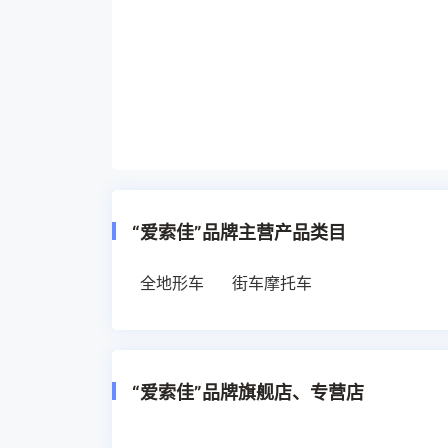
“爱索佳”品牌主营产品类目
全地形车
街车摩托车
“爱索佳”品牌旗舰店、专营店