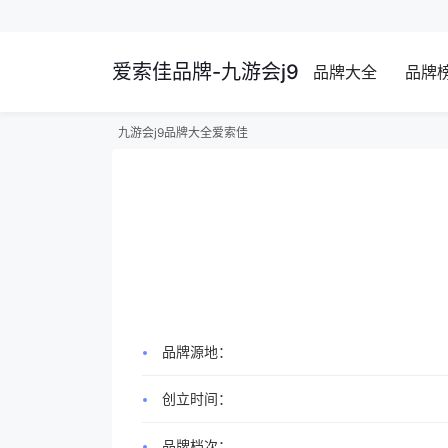
爱索佳品牌-九游会j9
品牌大全
品牌
九游会j9
品牌大全
爱索佳
品牌源地：
创立时间：
品牌档次：