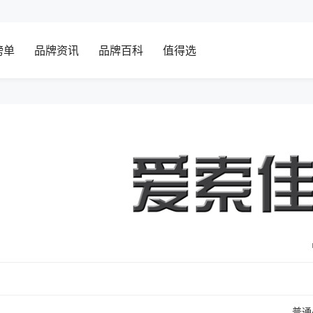
榜单
品牌资讯
品牌百科
值得选
普通