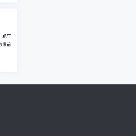
、跑车
放慢前