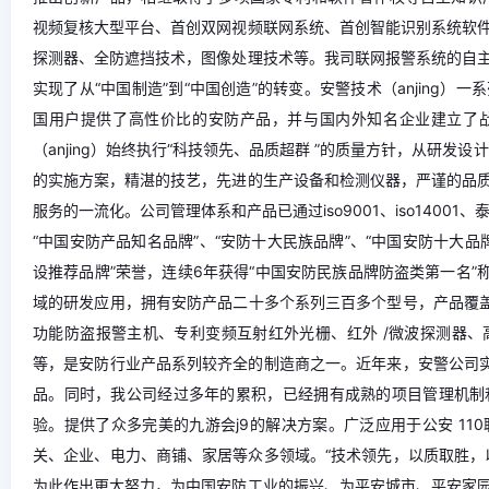
视频复核大型平台、首创双网视频联网系统、首创智能识别系统软
探测器、全防遮挡技术，图像处理技术等。我司联网报警系统的自
实现了从“中国制造”到“中国创造”的转变。安警技术（anjing
国用户提供了高性价比的安防产品，并与国内外知名企业建立了战
（anjing）始终执行“科技领先、品质超群 ”的质量方针，从研发
的实施方案，精湛的技艺，先进的生产设备和检测仪器，严谨的品
服务的一流化。公司管理体系和产品已通过iso9001、iso1400
“中国安防产品知名品牌”、“安防十大民族品牌”、“中国安防十大品牌
设推荐品牌”荣誉，连续6年获得“中国安防民族品牌防盗类第一名”称
域的研发应用，拥有安防产品二十多个系列三百多个型号，产品覆盖
功能防盗报警主机、专利变频互射红外光栅、红外 /微波探测器
等，是安防行业产品系列较齐全的制造商之一。近年来，安警公司实
品。同时，我公司经过多年的累积，已经拥有成熟的项目管理机制
验。提供了众多完美的九游会j9的解决方案。广泛应用于公安 1
关、企业、电力、商铺、家居等众多领域。“技术领先，以质取胜，
为此作出更大努力，为中国安防工业的振兴、为平安城市、平安家