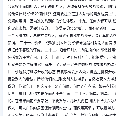
容忍指手画脚的人，制订战略的人，必须有身在火线的经验，他们
的最佳体现 价值如何体现？这需要建立在别人对你的需要程度上
必须的事情，因为这关系到你的价值体现。 十九、任何人都可以成
你虚心求教。需要注意的是，你需要的只是知识，而不是老师。 二
一个人组成的，总是推诿的人，就犹如机器中的沙子，会让其他人
错误。 二十一、价值、成就由别人评说 价值永远是相对别人而言
保证给予客观的评价。 二十二、沿着原则方向前进 如何才能做好
包括你的主管在内。在这一问题上，对于原则方向只能接受它，不能
的就是想办法解决它！解决不了，就一定是你想的办法或做的办法
四、永远保持进取开放的心态 自我解释会招人烦，谦虚是拥有开
接受别人的看法，所以他们的进取比别人快得多，自然收获也大得多
做的，你做完了，但这算不上是在前面，前面还有老板。如果老板
同事，看自己的努力是在前面还是后面。 二十六、简单、简单、再
的。在结果面前不要夸张，不要罗嗦，几斤几两在团队中很快会为人
做人，可以在你的周围保持健康的空气，而做事高调 ，可以赢得支
追求完美是服务行业的基本要求，没有完美，就没有服务。不要以