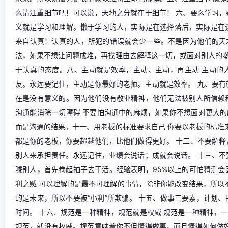
么请注重细节吧！可以说，天地之分就在于细节！ 六、要么学习，
义就是学习和理解。懒于学习的人，实际是在选择落后，实际是在
来自认真！认真的人，所犯的错误就会少一些。不是因为他们的天
法，如果不想让问题成堆，再找理由去解释这一切，或面对别人的
于认真的态度。八、主动就是效率，主动、主动，再主动 主动的
友。永远要记住，主动是你最好的老师。主动就是效率。 九、要有
在是没有意义的。因为他们没有敬业精神，他们无法被别人所信赖
沟通能消除一切障碍 不要怕沟通中的麻烦，如果你不想面对更大
而是沟通的结果。十一、用老板的标准要求自己 你要以老板的标准
都是你的老板，你要超越他们，比他们做得更好。 十二、不要解释
别人来承担责任。永远记住，业绩会说话；成就会说话。 十三、不
唬别人，首先卷起袖子去干活。经验表明，95%以上的可怕猜测会
利之贼 可以理解的是最不可理解的事情，除非你能改变结果，所以
的是未来，所以不要被“小利”所欺骗。 十五、做事三要素，计划
时间。 十六、规范是一种精神，规范就是权威 规范是一种精神，
规范，就没有权威。规范意味着你不但懂得做事，而且懂得如何做好