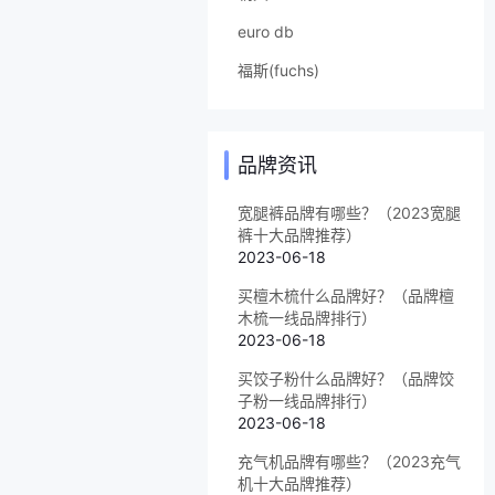
euro db
福斯(fuchs)
品牌资讯
宽腿裤品牌有哪些？（2023宽腿
裤十大品牌推荐）
2023-06-18
买檀木梳什么品牌好？（品牌檀
木梳一线品牌排行）
2023-06-18
买饺子粉什么品牌好？（品牌饺
子粉一线品牌排行）
2023-06-18
充气机品牌有哪些？（2023充气
机十大品牌推荐）