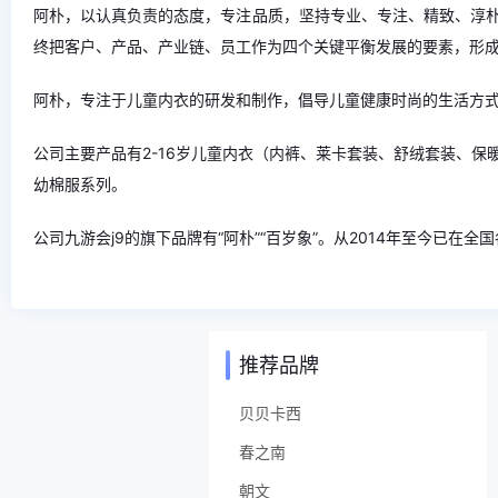
阿朴，以认真负责的态度，专注品质，坚持专业、专注、精致、淳
终把客户、产品、产业链、员工作为四个关键平衡发展的要素，形
阿朴，专注于儿童内衣的研发和制作，倡导儿童健康时尚的生活方
公司主要产品有2-16岁儿童内衣（内裤、莱卡套装、舒绒套装、
幼棉服系列。
公司九游会j9的旗下品牌有“阿朴”“百岁象”。从2014年至今已在
推荐品牌
贝贝卡西
春之南
朝文