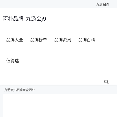
九游会j9
阿朴品牌-九游会j9
品牌大全
品牌榜单
品牌资讯
品牌百科
值得选
九游会j9
品牌大全
阿朴