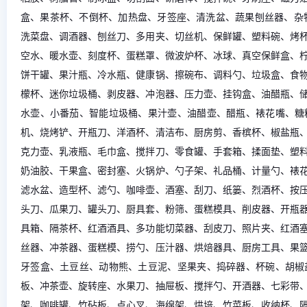
盒、果茶杯、不倒杯、加热盘、牙签座、清洗盆、蔬果刨丝器、杂
洗菜盘、调酒器、刨丝刀、多用夹、切丝机、保鲜罐、塑料碗、烤
空水、暖水壶、刻度杯、蛋糕罩、微波炉杯、冰球、真空保鲜盒、
饼干罐、果汁瓶、冷水瓶、健康锅、擦碗布、调料勺、垃圾盒、食
檬杯、迷你垃圾桶、剥皮器、冲泡器、压力壶、挂钩盒、油醋瓶、
水壶、小番茄、智能垃圾桶、果汁壶、油醋壶、醋瓶、裱花嘴、糖
机、烧烤铲、开瓶刀、洋酒杯、清洁布、厨房剪、香槟杯、椒盐瓶
克力壶、乳液瓶、毛巾盒、搅拌刀、零食罐、手套箱、揉面垫、塑
奶油胶、干果盒、密封塞、火锅炉、勺子架、礼品桶、计量勺、裱
滤水盆、造型杯、滤勺、咖啡壶、酒塞、刮刀、纸篓、烈酒杯、按
头刀、瓜果刀、罐头刀、厨具套、粉筛、蛋糕模具、削皮器、开瓶
具箱、隔茶杯、红酒酒具、多功能切菜器、刮皮刀、照片夹、红酒
丝器、冲茶器、蛋糕模、捞勺、压汁器、烘焙器具、厨房工具、果
牙签盒、土豆丝、动物熊、土豆泥、坚果夹、捣碎器、杯碗、胡椒
板、冲茶壶、旋转座、水果刀、抽屉板、搅拌勺、开酒器、七彩带
架、咖啡罐、竹砧板、点心叉、海绵架、烘培、竹菜板、收纳杯、