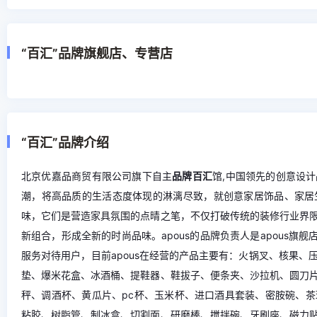
“百汇”品牌旗舰店、专营店
“百汇”品牌介绍
北京优嘉品商贸有限公司旗下自主
品牌百汇
馆,中国领先的创意设
潮，将高品质的生活态度体现的淋漓尽致，就创意家居饰品、家居
味，它们是营造家具氛围的点晴之笔，不仅打破传统的装修行业界
新组合，形成全新的时尚品味。apous的品牌负责人是apous旗
服务对待用户，目前apous在经营的产品主要有：火锅叉、核果
垫、爆米花盒、冰酒桶、提鞋器、鞋拔子、便条夹、沙拉机、圆刀
秤、调酒杯、黄瓜片、pc杯、玉米杯、进口酒具套装、密胺碗、
粘胶、树脂管、制冰盒、切割面、研磨棒、搅拌碗、牙刷座、磁力