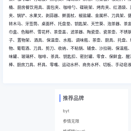
桶、厨房餐饮用具、面包夹、咖啡勺、碟碗架、烤肉夹、红酒袋、
夹、锅铲、水果叉、剥蒜器、擀面杖、椒盐罐、金属杯、刀具架、
转木马、牙签筒、桌面杯、托盘垫、钥匙架、天竺葵、泡茶器、茶
巾盒、色釉杯、雪花杯、茶壶盖、滤茶器、陶瓷壶、瓷茶壶、不锈
子、置物架、酒具、保温壶、水瓶、调味瓶、茶壶、厨具、托盘、
物、葡萄酒、刀具、剪刀、收纳、不粘锅、辅食、沙拉碗、保温瓶
味罐、玻璃杯、咖啡、茶具、钥匙扣、密封罐、零食、保鲜盒、醒
棒、厨房刀具、杯具、零嘴、运动水杯、商务水杯、切板、手动皂
推荐品牌
byt
参情无限