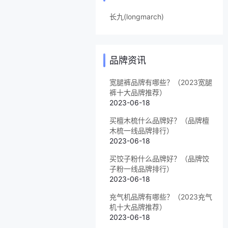
长九(longmarch)
品牌资讯
宽腿裤品牌有哪些？（2023宽腿
裤十大品牌推荐）
2023-06-18
买檀木梳什么品牌好？（品牌檀
木梳一线品牌排行）
2023-06-18
买饺子粉什么品牌好？（品牌饺
子粉一线品牌排行）
2023-06-18
充气机品牌有哪些？（2023充气
机十大品牌推荐）
2023-06-18