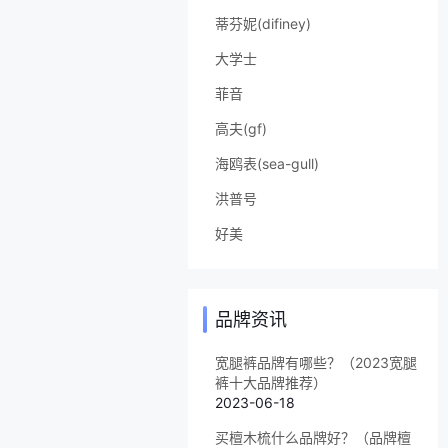
蒂芬妮(difiney)
大学士
菲音
高夫(gf)
海鸥表(sea-gull)
洪普号
好美
品牌资讯
宽腿裤品牌有哪些？（2023宽腿
裤十大品牌推荐）
2023-06-18
买檀木梳什么品牌好？（品牌檀