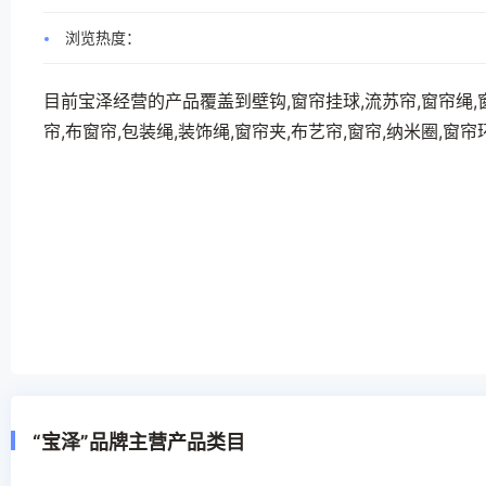
浏览热度：
目前宝泽经营的产品覆盖到壁钩,窗帘挂球,流苏帘,窗帘绳,窗
帘,布窗帘,包装绳,装饰绳,窗帘夹,布艺帘,窗帘,纳米圈,窗
“宝泽”品牌主营产品类目