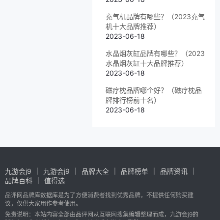
充气机品牌有哪些？（2023充气
机十大品牌推荐）
2023-06-18
水晶烟灰缸品牌有哪些？（2023
水晶烟灰缸十大品牌推荐）
2023-06-18
磁疗枕品牌哪个好？（磁疗枕品
牌排行榜前十名）
2023-06-18
九游会j9
九游会j9
品牌大全
品牌榜单
品牌资讯
品牌百科
值得选
品评网品牌库数据库是为了方便消费者找到优秀品牌，不提供任何购买建
议，仅供大家用作参考使用。
免责说明：本站内容全部由品评网从互联网搜集编辑整理而成，九游会j9的