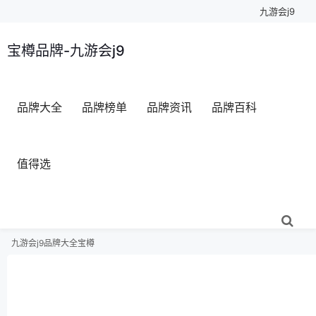
九游会j9
宝樽品牌-九游会j9
品牌大全
品牌榜单
品牌资讯
品牌百科
值得选
九游会j9
品牌大全
宝樽