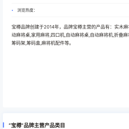
浏览热度：
宝樽品牌创建于2014年，品牌宝樽主营的产品有：实木麻
动麻将桌,家用麻将,四口机,自动麻将桌,自动麻将机,折叠麻将
筹码架,筹码盒,麻将机配件等。
“宝樽”品牌主营产品类目