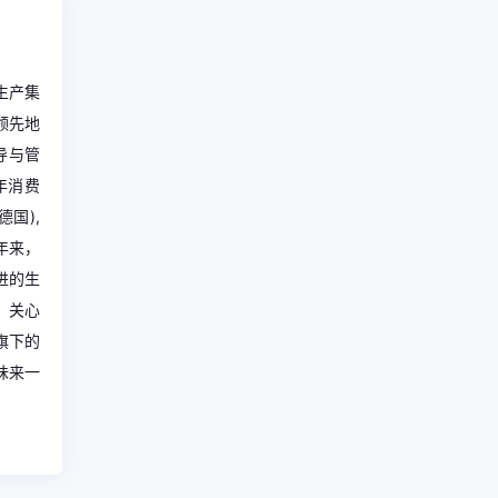
品生产集
领先地
导与管
年消费
(德国), 
年来，
进的生
，关心
旗下的
味来一