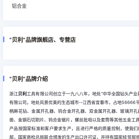
铝合金
“贝利”品牌旗舰店、专营店
“贝利”品牌介绍
浙江
贝利
工具有限公司创立于一九八八年，地处“中华全国钻头产业基地
有限公司，地处风景优美的生态城市--江西省宜春市，占地5666
柄麻花钻、金属开孔器、钨合金开孔器、双金属开孔器、玻璃开孔
凿、金钢石切割片、钨合金锯片，螺丝批咀以及套筒等其他五金工
产品按国家标准和客户要求生产，且进行严格的质量控制，使我们
部，国家商检总局联合颁发的生产出口许可证，并持有国家经贸部颁发