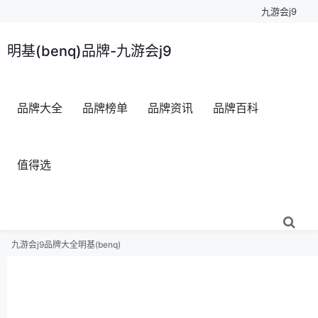
九游会j9
明基(benq)品牌-九游会j9
品牌大全
品牌榜单
品牌资讯
品牌百科
值得选
九游会j9
品牌大全
明基(benq)