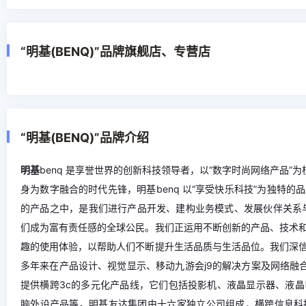
“明基(BENQ)”品牌旗舰店、专营店
“明基(BENQ)”品牌介绍
明基
benq 是享誉世界的创新科技领导者，以“数字时尚网络产品”
身为数字融合的时代先锋，明基benq 以“享受快乐科技”为独特
的产品之中，是我们进行产品开发、建构业务模式、发展伙伴关系
们成为富有责任感的全球公民。我们正运用不断创新的产品、技术
趣的使用体验，以帮助人们不断提升生活品质与生活品位。我们深
多年来在产品设计、视觉显示、移动九游会j9的解决方案及网络融合
提供横跨3c的多元化产品线，它们包括投影机、液晶显示器、液
脑外设产品等。明基友达集团由十六家独立公司组成，横跨信息科