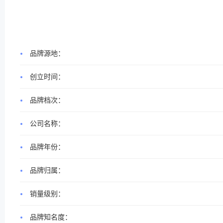
品牌源地：
创立时间：
品牌档次：
公司名称：
品牌年份：
品牌归属：
销量级别：
品牌知名度：