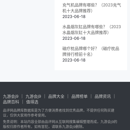
充气机品牌有哪些？（2023充气
机十大品牌推荐）
2023-06-18
水晶烟灰缸品牌有哪些？（2023
水晶烟灰缸十大品牌推荐）
2023-06-18
磁疗枕品牌哪个好？（磁疗枕品
牌排行榜前十名）
2023-06-18
九游会j9
九游会j9
品牌大全
品牌榜单
品牌资讯
品牌百科
值得选
品评网品牌库数据库是为了方便消费者找到优秀品牌，不提供任何购买建
议，仅供大家用作参考使用。
免责说明：本站内容全部由品评网从互联网搜集编辑整理而成，九游会j9的
版权归原作者所有，如有冒犯，请联系九游会j9删除。