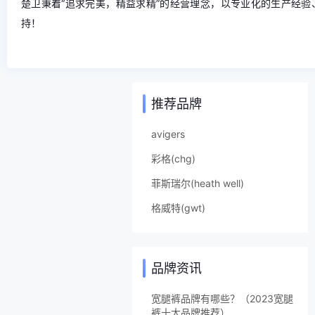
楚卫秉着“追求完美，精益求精”的经营理念，以专业化的生产经
持！
推荐品牌
avigers
彩格(chg)
菲斯瑞尔(heath well)
格威特(gwt)
品牌资讯
宽腿裤品牌有哪些？（2023宽腿
裤十大品牌推荐）