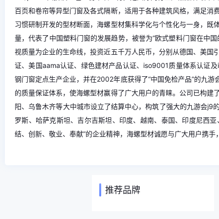
百页和卷帘等异型门窗及各式隔断，适用于各种建筑风格，满足消
习惯研制开发的型材断面，海螺型材集科学化与个性化与一身，既
量，代表了中国塑料门窗的发展趋势，被誉为“欧式塑料门窗在中国
视质量为企业的生命线，投资近五千万人民币，分别从德国、美国
证、美国aama认证、绿色建材产品认证、iso9001质量体系认证
钢门窗定点生产企业，并在2002年底获得了“中国免检产品”的九
的质量保证体系，使海螺型材赢得了广大用户的青睐。公司已构建
阳、乌鲁木齐等大中城市设立了结算中心，构筑了强大的九游会j9
罗斯、哈萨克斯坦、吉尔吉斯坦、印度、越南、泰国、印度尼西亚、
结、创新、敬业、奉献”的企业精神，海螺型材诚愿与广大用户携手，
推荐品牌