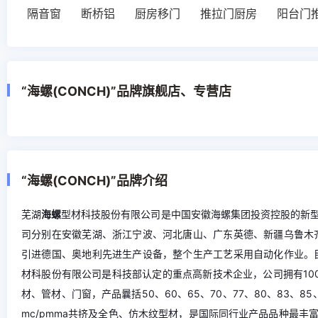
隔音窗
断桥铝
厨房移门
推拉门厨房
阳台门
“海螺(CONCH)”品牌旗舰店、专营店
“海螺(CONCH)”品牌介绍
芜湖
海螺
型材科技股份有限公司是中国安徽海螺集团投资控股的新
司分别在安徽芜湖、浙江宁波、河北唐山、广东英德、新疆乌鲁木
引进德国、奥地利先进生产设备，整个生产工艺采用自动化作业。
材科股份有限公司是科技部认定的重点高新技术企业，公司拥有10
材、管材、门窗，产品曩括50、60、65、70、77、80、83、
mc/pmma共挤及全色、仿木纹型材，是国际同行业产品品种最