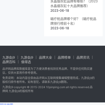
水晶烟灰缸品牌有哪些？（2023
水晶烟灰缸十大品牌推荐）
2023-06-18
磁疗枕品牌哪个好？（磁疗枕品
牌排行榜前十名）
2023-06-18
九游会j9
九游会j9
品牌大全
品牌榜单
品牌资讯
品牌百科
值得选
品评网品牌库数据库是为了方便消费者找到优秀品牌，不提供任何购买建
议，仅供大家用作参考使用。
免责说明：本站内容全部由品评网从互联网搜集编辑整理而成，九游会j9的
版权归原作者所有，如有冒犯，请联系九游会j9删除。
九游会j9 copyright © 2015-2024 10pinping.com all rights reserved.品
牌网 九游会j9的版权所有
网站地图