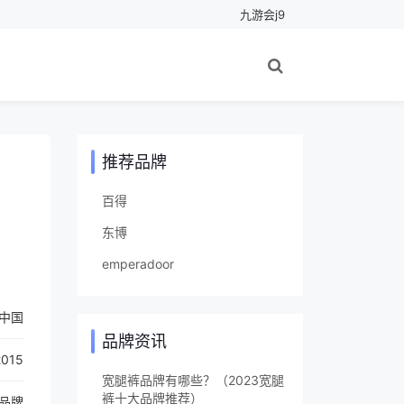
九游会j9
推荐品牌
百得
东博
emperadoor
中国
品牌资讯
2015
宽腿裤品牌有哪些？（2023宽腿
裤十大品牌推荐）
品牌