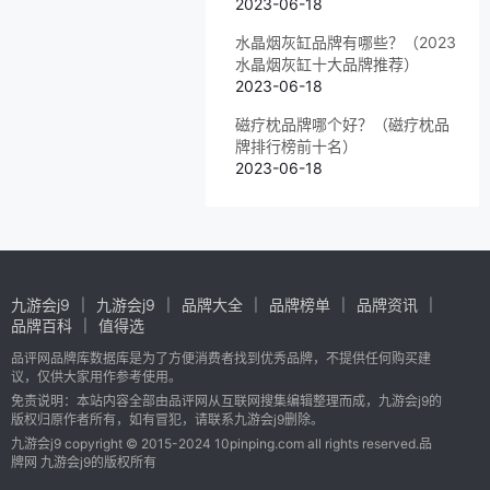
2023-06-18
水晶烟灰缸品牌有哪些？（2023
水晶烟灰缸十大品牌推荐）
2023-06-18
磁疗枕品牌哪个好？（磁疗枕品
牌排行榜前十名）
2023-06-18
九游会j9
九游会j9
品牌大全
品牌榜单
品牌资讯
品牌百科
值得选
品评网品牌库数据库是为了方便消费者找到优秀品牌，不提供任何购买建
议，仅供大家用作参考使用。
免责说明：本站内容全部由品评网从互联网搜集编辑整理而成，九游会j9的
版权归原作者所有，如有冒犯，请联系九游会j9删除。
九游会j9 copyright © 2015-2024 10pinping.com all rights reserved.品
牌网 九游会j9的版权所有