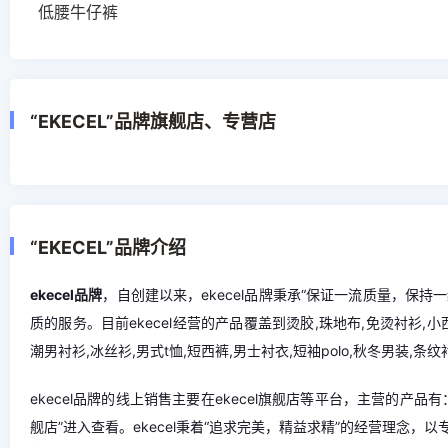
低腰牛仔裤
“EKECEL”品牌旗舰店、专营店
“EKECEL”品牌介绍
ekecel品牌
，自创建以来，ekecel品牌秉承“保证一流质量，保持
质的服务。目前ekecel经营的产品覆盖到烫胶,珠地布,免烫衬衫,小西
潮男衬衫,冰丝衫,男式t恤,短西裤,男士衬衣,短袖polo,秋冬男装,条
ekecel品牌的线上销售主要在ekecel旗舰店等平台，主营的产品
舰店”进入查看。ekecel秉着“追求完美，精益求精”的经营理念