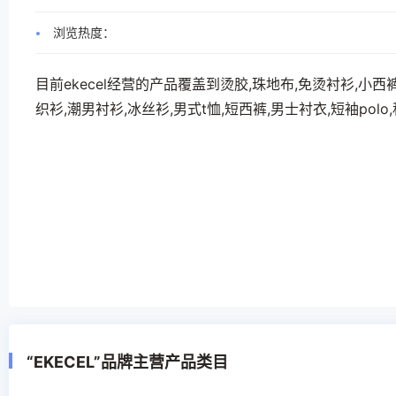
浏览热度：
目前ekecel经营的产品覆盖到烫胶,珠地布,免烫衬衫,小西
织衫,潮男衬衫,冰丝衫,男式t恤,短西裤,男士衬衣,短袖pol
“EKECEL”品牌主营产品类目