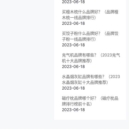
2023-06-18
买檀木梳什么品牌好？（品牌檀
木梳一线品牌排行）
2023-06-18
买饺子粉什么品牌好？（品牌饺
子粉一线品牌排行）
2023-06-18
充气机品牌有哪些？（2023充气
机十大品牌推荐）
2023-06-18
水晶烟灰缸品牌有哪些？（2023
水晶烟灰缸十大品牌推荐）
2023-06-18
磁疗枕品牌哪个好？（磁疗枕品
牌排行榜前十名）
2023-06-18