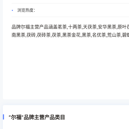
浏览热度：
品牌尔福主营产品涵盖茗茶,十两茶,天茯茶,安华黑茶,原叶茯
南黑茶,茯砖,茯砖茶,茯茶,黑茶金花,黑茶,名优茶,荒山茶,
“尔福”品牌主营产品类目