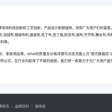
el品牌坚持科技创新和工艺创新，产品设计新颖独特，深受广大用户们的喜爱
布,羽绒布,锦缎布料,服装剪,色丁布,色丁缎,防羽布,绸布,竹节布,舞台布,
布料等。
产品有：家居用品等，ethel的质量及价格详情可点击页面上方“官方旗舰店”
客户所认可，在行业内取得了不错的成绩，我们将一直致力于为广大用户提
牌资讯
品牌百科
值得选