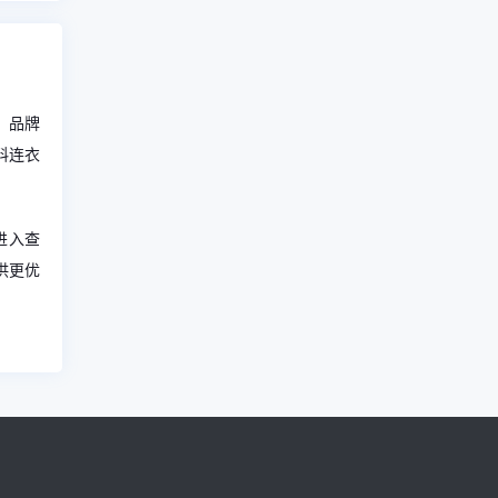
。品牌
布料连衣
进入查
供更优