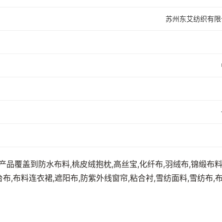
苏州东艾纺织有限
经营的产品覆盖到防水布料,桃皮绒抱枕,高丝宝,化纤布,羽绒布,锦缎布料
舞台布,布料连衣裙,遮阳布,防紫外线窗帘,粘合衬,雪纺面料,雪纺布,