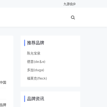
九游会j9
推荐品牌
陈允宝泉
德意(de＆e)
多加(duga)
福莱克(fleck)
中国
品牌资讯
品牌