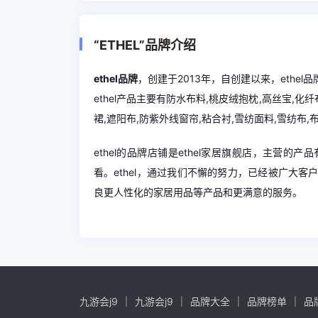
“ETHEL”品牌介绍
ethel品牌
，创建于2013年，自创建以来，eth
ethel产品主要有防水布料,桃皮绒抱枕,高丝宝,化纤
裙,遮阳布,防紫外线窗帘,粘合衬,雪纺面料,雪纺布,
ethel的品牌店铺是ethel家居旗舰店，主营的
看。ethel，通过我们不懈的努力，已经被广大
良更人性化的家居用品等产品和更满意的服务。
九游会j9
九游会j9
品牌大全
品牌榜单
品