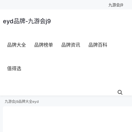
九游会j9
eyd品牌-九游会j9
品牌大全
品牌榜单
品牌资讯
品牌百科
值得选
九游会j9
品牌大全
eyd