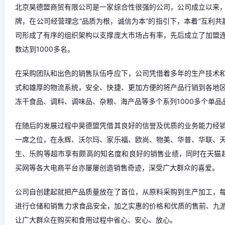
北京昊德盟商贸有限公司是一家综合性很强的公司，公司成立以来
牌，在公司经营理念“品质为根，诚信为本”的指引下，本着“互利
司形成了有序的组织架构以支撑庞大市场占有率，先后成立了加盟
数达到1000多名。
在采购团队和出色的销售队伍呼应下，公司凭借着多年的生产技术
式和雄厚的物流系统，安全、快捷、更加方便的将产品行销到各地
冻干食品、调料、调味品、杂粮、海产品等多个系列1000多个单
在随后的发展过程中昊德盟凭借其良好的信誉及优质的业务能力经
一席之位，在永辉、沃尔玛、家乐福、欧尚、物美、华普、华联、
生、乐购等超市享有颇高的知名度和良好的销售业绩，同时在天猫
买网等各大电商平台亦屡屡创造销售奇迹，深受广大群众的喜爱。
公司自创建起就把产品质量放在了首位，从原料采购到生产加工，
进行仓储和销售力求食品安全，加之实惠的价格和优质的售前、九游
让广大群众在购买和食用过程中省心、安心、放心。