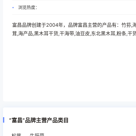
浏览热度：
富昌品牌创建于2004年，品牌富昌主营的产品有：竹荪,海带
茸,海产品,黑木耳干货,干海带,油豆皮,东北黑木耳,粉条,干
“富昌”品牌主营产品类目
松茸
牛肝菌