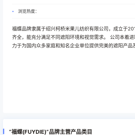
浏览热度：
福蝶品牌隶属于绍兴柯桥米果儿纺织有限公司，成立于20
齐全，能充分满足不同遮阳环境和视觉需求。 公司本着进
力于为国内众多家庭和知名企业单位提供完美的遮阳产品
“福蝶(FUYDIE)”品牌主营产品类目