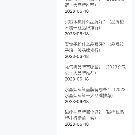
裤十大品牌推荐）
2023-06-18
买檀木梳什么品牌好？（品牌檀
木梳一线品牌排行）
2023-06-18
买饺子粉什么品牌好？（品牌饺
子粉一线品牌排行）
2023-06-18
充气机品牌有哪些？（2023充气
机十大品牌推荐）
2023-06-18
水晶烟灰缸品牌有哪些？（2023
水晶烟灰缸十大品牌推荐）
2023-06-18
磁疗枕品牌哪个好？（磁疗枕品
牌排行榜前十名）
2023-06-18