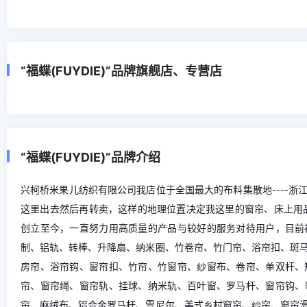
“福蝶(FUYDIE)”品牌旗舰店、专营店
“福蝶(FUYDIE)”品牌介绍
兴柯桥米果儿纺织有限公司我店位于全国最大的布料集散地----
这里出去然后再转卖，这样的地理位置决定我这里的窗帘、床上用
创立至今，一直努力用高质量的产品与较好的服务对待用户，目前
制、铝轨、转棒、升降扇、纳米圈、竹卷帘、竹门帘、浴帘扣、斑
房帘、浴帘钩、窗帘扣、竹帘、竹窗帘、纱窗布、卷帘、单双杆、
帘、窗帘绳、窗帘轨、挂球、纳米轨、百叶窗、罗马杆、窗帘钩、
帘、麻绒布、铝合金罗马杆、雪尼尔、美式乡村窗帘、纱帘、窗帘