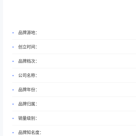
品牌源地：
创立时间：
品牌档次：
公司名称：
品牌年份：
品牌归属：
销量级别：
品牌知名度：