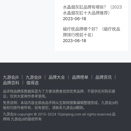
水晶烟灰缸品牌有哪些？（2023
水晶烟灰缸十大品牌推荐）
2023-06-18
磁疗枕品牌哪个好？（磁疗枕品
牌排行榜前十名）
2023-06-18
九游会j9
九游会j9
品牌大全
品牌榜单
品牌资讯
品牌百科
值得选
品评网品牌库数据库是为了方便消费者找到优秀品牌，不提供任何购买建
议，仅供大家用作参考使用。
免责说明：本站内容全部由品评网从互联网搜集编辑整理而成，九游会j9的
版权归原作者所有，如有冒犯，请联系九游会j9删除。
九游会j9 copyright © 2015-2024 10pinping.com all rights reserved.品
牌网 九游会j9的版权所有