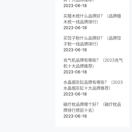
2023-06-18
买檀木梳什么品牌好？（品牌檀
木梳一线品牌排行）
2023-06-18
买饺子粉什么品牌好？（品牌饺
子粉一线品牌排行）
2023-06-18
充气机品牌有哪些？（2023充气
机十大品牌推荐）
2023-06-18
水晶烟灰缸品牌有哪些？（2023
水晶烟灰缸十大品牌推荐）
2023-06-18
磁疗枕品牌哪个好？（磁疗枕品
牌排行榜前十名）
2023-06-18