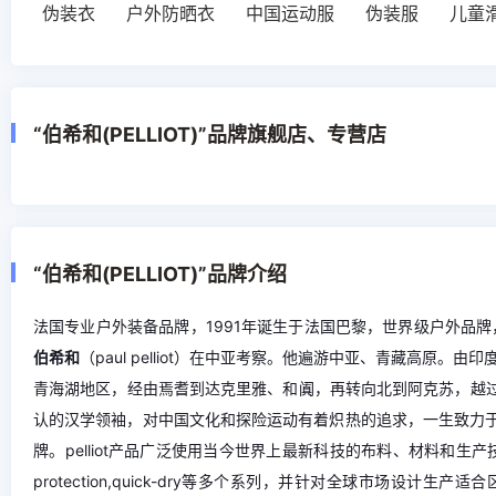
伪装衣
户外防晒衣
中国运动服
伪装服
儿童
“伯希和(PELLIOT)”品牌旗舰店、专营店
“伯希和(PELLIOT)”品牌介绍
法国专业户外装备品牌，1991年诞生于法国巴黎，世界级户外品牌，
伯希和
（paul pelliot）在中亚考察。他遍游中亚、青藏高原
青海湖地区，经由焉耆到达克里雅、和阗，再转向北到阿克苏，越过喀
认的汉学领袖，对中国文化和探险运动有着炽热的追求，一生致力于此。为纪念
牌。pelliot产品广泛使用当今世界上最新科技的布料、材料和生产技术，最新面
protection,quick-dry等多个系列，并针对全球市场设