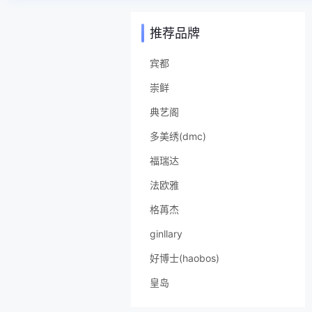
推荐品牌
宾都
崇鲜
典艺阁
多美绣(dmc)
福瑞达
法欧雅
格苒杰
ginllary
好博士(haobos)
皇岛