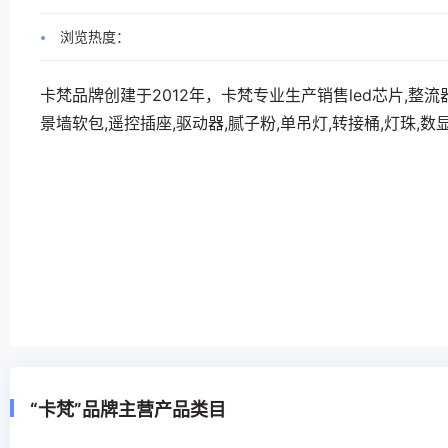
浏览热度：
卡梵品牌创建于2012年，卡梵专业生产销售led芯片,整流器
景墙软包,遥控插座,驱动器,腻子粉,单吊灯,转接桶,灯珠,数
“卡梵”品牌主营产品类目