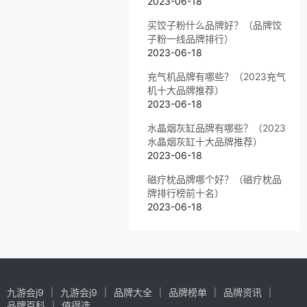
2023-06-18
买饺子粉什么品牌好？（品牌饺
子粉一线品牌排行）
2023-06-18
充气机品牌有哪些？（2023充气
机十大品牌推荐）
2023-06-18
水晶烟灰缸品牌有哪些？（2023
水晶烟灰缸十大品牌推荐）
2023-06-18
磁疗枕品牌哪个好？（磁疗枕品
牌排行榜前十名）
2023-06-18
九游会j9
九游会j9
品牌大全
品牌榜单
品牌资讯
品牌百科
值得选