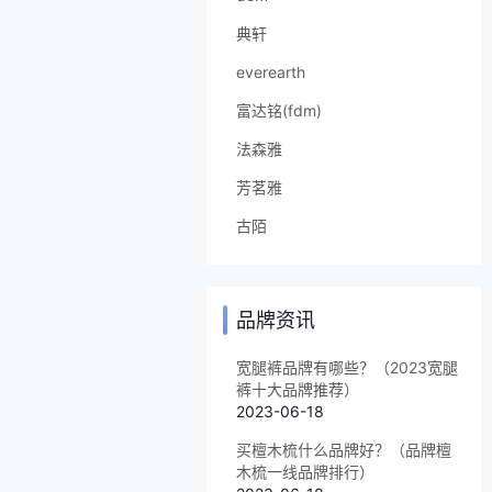
典轩
everearth
富达铭(fdm)
法森雅
芳茗雅
古陌
品牌资讯
宽腿裤品牌有哪些？（2023宽腿
裤十大品牌推荐）
2023-06-18
买檀木梳什么品牌好？（品牌檀
木梳一线品牌排行）