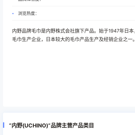
浏览热度：
内野品牌毛巾是内野株式会社旗下产品。始于1947年日
毛巾生产企业，日本较大的毛巾产品生产及经销企业之一
“内野(UCHINO)”品牌主营产品类目