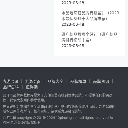
2023-06-18
水晶烟灰缸品牌有哪些？（2023
水晶烟灰缸十大品牌推荐）
2023-06-18
磁疗枕品牌哪个好？（磁疗枕品
牌排行榜前十名）
2023-06-18
九游会j9
九游会j9
品牌大全
品牌榜单
品牌资讯
品牌百科
值得选
品评网品牌库数据库是为了方便消费者找到优秀品牌，不提供任何购买建
议，仅供大家用作参考使用。
免责说明：本站内容全部由品评网从互联网搜集编辑整理而成，九游会j9的
版权归原作者所有，如有冒犯，请联系九游会j9删除。
九游会j9 copyright © 2015-2024 10pinping.com all rights reserved.品
牌网 九游会j9的版权所有