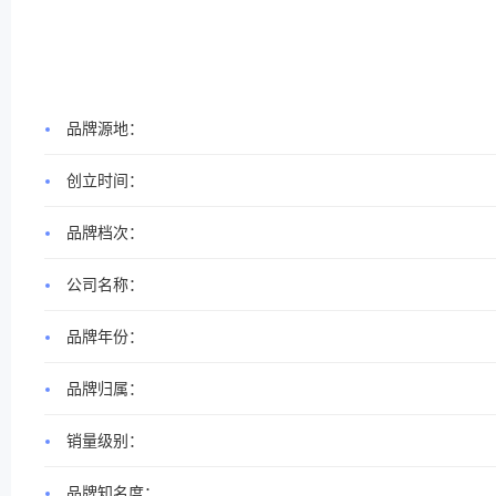
品牌源地：
创立时间：
品牌档次：
公司名称：
品牌年份：
品牌归属：
销量级别：
品牌知名度：