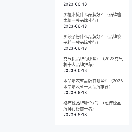
2023-06-18
买檀木梳什么品牌好？（品牌檀
木梳一线品牌排行）
2023-06-18
买饺子粉什么品牌好？（品牌饺
子粉一线品牌排行）
2023-06-18
充气机品牌有哪些？（2023充气
机十大品牌推荐）
2023-06-18
水晶烟灰缸品牌有哪些？（2023
水晶烟灰缸十大品牌推荐）
2023-06-18
磁疗枕品牌哪个好？（磁疗枕品
牌排行榜前十名）
2023-06-18