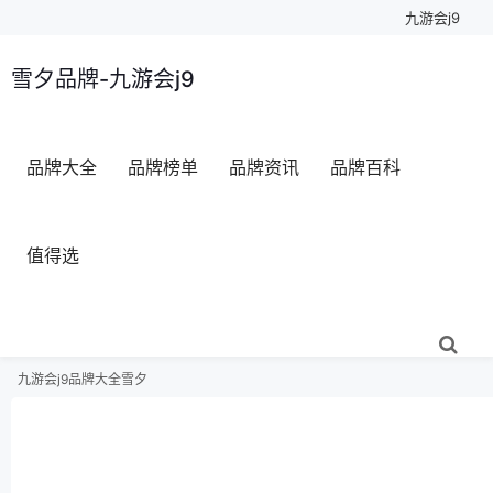
九游会j9
雪夕品牌-九游会j9
品牌大全
品牌榜单
品牌资讯
品牌百科
值得选
九游会j9
品牌大全
雪夕