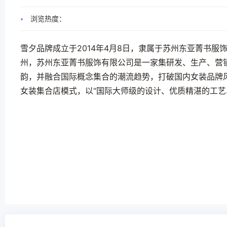
浏览热度：
雪夕品牌成立于2014年4月8日，隶属于苏州东亚菁书
州，苏州东亚菁书服饰有限公司是一家集研发、生产、营
韵，并融合国际概念集合的潮流趋势，打破国内女装品牌
女装集合店模式，以“国际大师级的设计、优质精湛的工艺