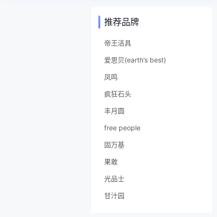
推荐品牌
帝王洁具
爱思贝(earth’s best)
凤鸣
疯狂石头
丰月圆
free people
固万基
果敢
光品士
甘汁园