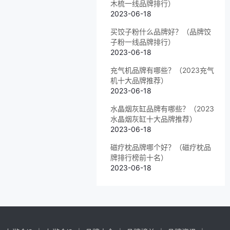
木梳一线品牌排行）
2023-06-18
买饺子粉什么品牌好？（品牌饺
子粉一线品牌排行）
2023-06-18
充气机品牌有哪些？（2023充气
机十大品牌推荐）
2023-06-18
水晶烟灰缸品牌有哪些？（2023
水晶烟灰缸十大品牌推荐）
2023-06-18
磁疗枕品牌哪个好？（磁疗枕品
牌排行榜前十名）
2023-06-18