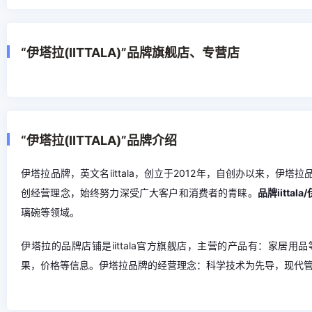
“伊塔拉(IITTALA)”品牌旗舰店、专营店
“伊塔拉(IITTALA)”品牌介绍
伊塔拉品牌，英文名iittala，创立于2012年，自创办以来，伊
创经营理念，始终努力深受广大客户和消费者的青睐。
品牌iittal
璃碗等领域。
伊塔拉的品牌店铺是iittala官方旗舰店，主营的产品有：家居
果，价格等信息。伊塔拉品牌的经营理念：科学技术为先导，现代