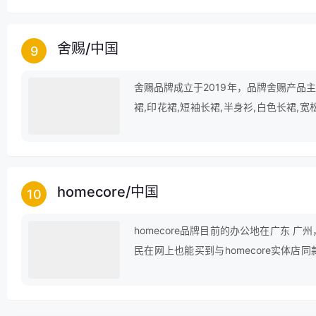
舍赐
/
中国
9
舍赐品牌成立于2019年，品牌舍赐产品主
裙,印花裙,短袖长裙,半身衫,白色长裙,宽
花连衣裙,碎花短袖,木耳边连衣裙,荷叶裙
homecore
/
中国
10
homecore品牌目前的办公地在广东 广
民在网上也能买到与homecore实体店
爱，虽然homecore已经取得一些不
品牌努力。