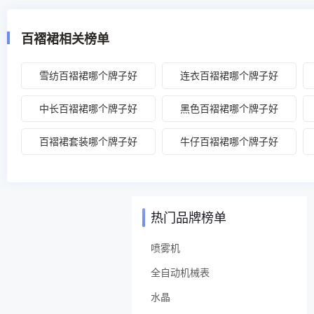
百褶裙相关榜单
雪纺百褶裙哪个牌子好
连衣百褶裙哪个牌子好
中长百褶裙哪个牌子好
黑色百褶裙哪个牌子好
百褶裙套装哪个牌子好
牛仔百褶裙哪个牌子好
热门品牌榜单
喷雾机
全自动机械表
水晶