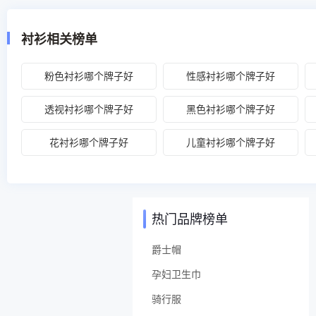
衬衫相关榜单
粉色衬衫哪个牌子好
性感衬衫哪个牌子好
透视衬衫哪个牌子好
黑色衬衫哪个牌子好
花衬衫哪个牌子好
儿童衬衫哪个牌子好
热门品牌榜单
爵士帽
孕妇卫生巾
骑行服