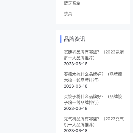
蓝牙音箱
茶具
品牌资讯
宽腿裤品牌有哪些？（2023宽腿
裤十大品牌推荐）
2023-06-18
买檀木梳什么品牌好？（品牌檀
木梳一线品牌排行）
2023-06-18
买饺子粉什么品牌好？（品牌饺
子粉一线品牌排行）
2023-06-18
充气机品牌有哪些？（2023充气
机十大品牌推荐）
2023-06-18