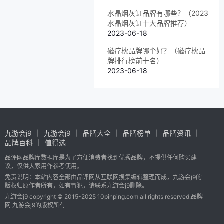
水晶烟灰缸品牌有哪些？（2023
水晶烟灰缸十大品牌推荐）
2023-06-18
磁疗枕品牌哪个好？（磁疗枕品
牌排行榜前十名）
2023-06-18
九游会j9
九游会j9
品牌大全
品牌榜单
品牌资讯
品牌百科
值得选
品评网品牌库数据库是为了方便消费者找到优秀品牌，不提供任何购买建
议，仅供大家用作参考使用。
免责说明：本站内容全部由品评网从互联网搜集编辑整理而成，九游会j9的
版权归原作者所有，如有冒犯，请联系九游会j9删除。
九游会j9 copyright © 2015-2025 10pinping.com all rights reserved.品牌
网 九游会j9的版权所有