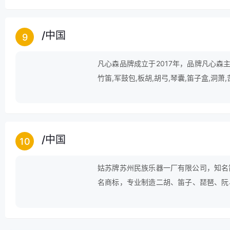
/
中国
9
凡心森品牌成立于2017年，品牌凡心森主
竹笛,军鼓包,板胡,胡弓,琴囊,笛子盒,洞萧
/
中国
10
姑苏牌苏州民族乐器一厂有限公司，知名
名商标，专业制造二胡、笛子、琵琶、阮、古
凝聚了历代能工巧匠的智慧和心血。她不
底蕴，她融入了历史、色彩、美学等各种
手法，形成了一门独特、系统的手工制作