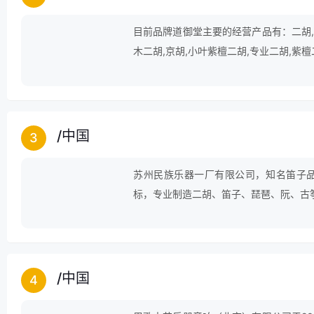
目前品牌道御堂主要的经营产品有：二胡,擂
木二胡,京胡,小叶紫檀二胡,专业二胡,紫檀
/
中国
3
苏州民族乐器一厂有限公司，知名笛子品
标，专业制造二胡、笛子、琵琶、阮、古
/
中国
4