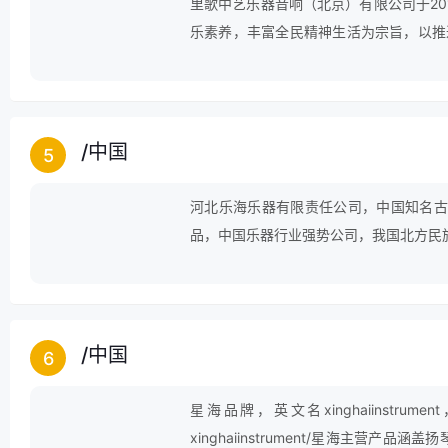
里歌中艺乐器音响（北京）有限公司于20
乐素养，丰富全民精神生活为宗旨，以推
的不断向前发展。里歌乐器 以“让每个幸
品牌。
/
中国
5
河北乐海乐器有限责任公司，中国知名古
品，中国乐器行业强势公司，我国北方民
实力最强的专业生产各种民族乐器的大型
/
中国
6
星海品牌，英文名xinghaiinstrumen
xinghaiinstrument/星海主营产品