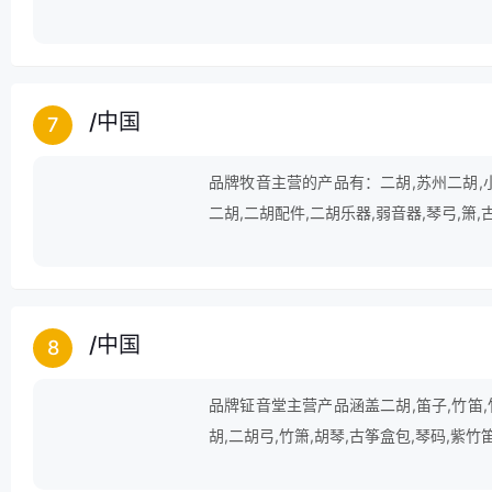
芯,二胡,贝雕,三角钢琴,月琴,月琴弦,扬琴
/
中国
7
品牌牧音主营的产品有：二胡,苏州二胡,小
二胡,二胡配件,二胡乐器,弱音器,琴弓,箫,
/
中国
8
品牌钲音堂主营产品涵盖二胡,笛子,竹笛,
胡,二胡弓,竹箫,胡琴,古筝盒包,琴码,紫