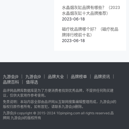
水晶烟灰缸品牌有哪些？（2023
水晶烟灰缸十大品牌推荐）
2023-06-18
磁疗枕品牌哪个好？（磁疗枕品
牌排行榜前十名）
2023-06-18
九游会j9
九游会j9
品牌大全
品牌榜单
品牌资讯
品牌百科
值得选
品评网品牌库数据库是为了方便消费者找到优秀品牌，不提供任何购买建
议，仅供大家用作参考使用。
免责说明：本站内容全部由品评网从互联网搜集编辑整理而成，九游会j9的
版权归原作者所有，如有冒犯，请联系九游会j9删除。
九游会j9 copyright © 2015-2024 10pinping.com all rights reserved.品
牌网 九游会j9的版权所有