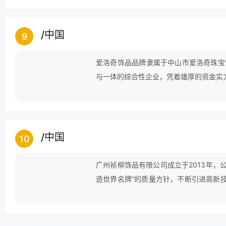
/
中国
9
爱洛奇饰品品牌隶属于中山市爱洛奇珠宝
与一体的综合性企业，凭着雄厚的资金实
中国饰品界和知名企业前列，是中国饰品
/
中国
10
广州祯柳饰品有限公司成立于2013年，
造世界名牌”的质量方针，不断引进高新
有品牌提供有力保障。在此基础上实施全
j9的旗下品牌zengliu及祯蓝珠宝！产