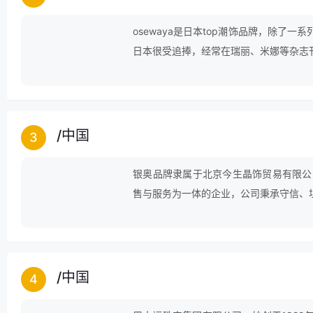
osewaya是日本top潮饰品牌，除了
日本很受追捧，经常在瑞丽、米娜等杂志
商和直营店。创意泉源主要为日本的街头时尚派系如
/
中国
3
银奥品牌隶属于北京今生晶饰贸易有限公司
售与服务为一体的企业，公司秉承守信、
客户服务，共创辉煌。
/
中国
4