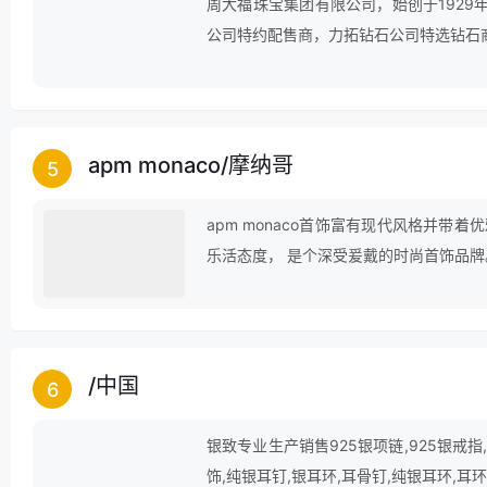
周大福珠宝集团有限公司，始创于192
公司特约配售商，力拓钻石公司特选钻石
业。
apm monaco
/
摩纳哥
5
apm monaco首饰富有现代风格并带
乐活态度， 是个深受爰戴的时尚首饰品牌
/
中国
6
银致专业生产销售925银项链,925银戒指,
饰,纯银耳钉,银耳环,耳骨钉,纯银耳环,耳