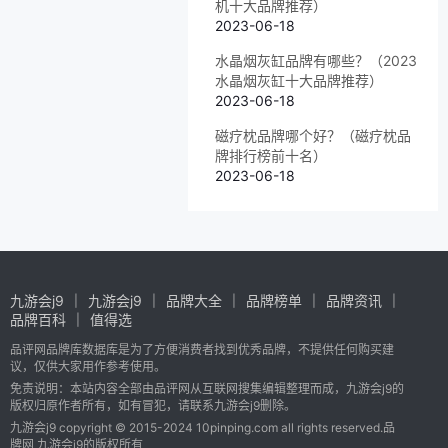
机十大品牌推荐）
2023-06-18
水晶烟灰缸品牌有哪些？（2023
水晶烟灰缸十大品牌推荐）
2023-06-18
磁疗枕品牌哪个好？（磁疗枕品
牌排行榜前十名）
2023-06-18
九游会j9
九游会j9
品牌大全
品牌榜单
品牌资讯
品牌百科
值得选
品评网品牌库数据库是为了方便消费者找到优秀品牌，不提供任何购买建
议，仅供大家用作参考使用。
免责说明：本站内容全部由品评网从互联网搜集编辑整理而成，九游会j9的
版权归原作者所有，如有冒犯，请联系九游会j9删除。
九游会j9 copyright © 2015-2024 10pinping.com all rights reserved.品
牌网 九游会j9的版权所有