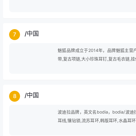
/
中国
7
魅狐品牌成立于2014年，品牌魅狐主营产
带,复古项链,大小珍珠耳钉,复古毛衣链,挂
发带,泰国佛牌,耳钉架,盘发发饰,高弹力
/
中国
8
波迪拉品牌，英文名bodia，bodia/
耳线,镶钻锁,流苏耳环,韩版耳环,水晶耳环
环,韩国长耳环,四叶草耳环,多元素,长款耳