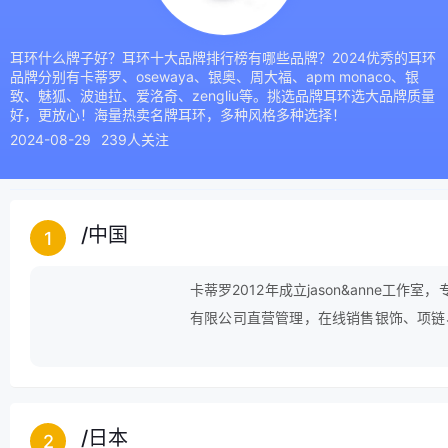
耳环什么牌子好？耳环十大品牌排行榜有哪些品牌？2024优秀的耳环
品牌分别有卡蒂罗、osewaya、银奥、周大福、apm monaco、银
致、魅狐、波迪拉、爱洛奇、zengliu等。挑选品牌耳环选大品牌质量
好，更放心！海量热卖名牌耳环，多种风格多种选择！
2024-08-29
239人关注
/
中国
1
卡蒂罗2012年成立jason&anne
有限公司直营管理，在线销售银饰、项链
化，并且在不断提高产品质量的前提下，
让用户安心无忧的购物。
/
日本
2