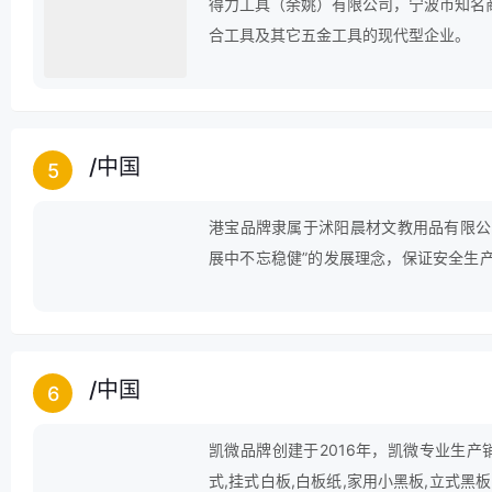
得力工具（余姚）有限公司，宁波市知名
合工具及其它五金工具的现代型企业。
/
中国
5
港宝品牌隶属于沭阳晨材文教用品有限公
展中不忘稳健”的发展理念，保证安全生
的现代生活。公司具有“与时俱进，开拓
营，富有社会责任感，为创造更大的社会
/
中国
6
凯微品牌创建于2016年，凯微专业生产销
式,挂式白板,白板纸,家用小黑板,立式黑板