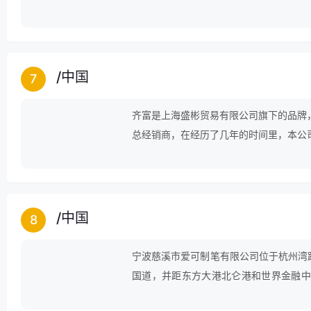
板贴,无尘粉笔,磁性白板贴等产品。
/
中国
7
齐富是上海盛彬贸易有限公司旗下的品牌
总经销商，在经历了几年的时间里，本公
全国地区销量第一。公司秉承"为顾客服务
提供优质的服务。公司经产品的不断完善
了良好的企业形象。
/
中国
8
宁波慈溪市爱可制笔有限公司位于杭州湾跨
国道，并距东方大港北仑港和世界金融中
90年代初就已开始进入制笔行业，主要