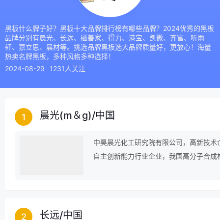
黑板什么牌子好？黑板十大品牌排行榜有哪些品牌？2024优秀的黑板
品牌分别有晨光、长远、磁善家、得力、港宝、凯微、齐富、听雨
轩、嘉立思、晨材等。挑选品牌黑板选大品牌质量好，更放心！海量
热卖名牌黑板，多种风格多种选择！
2024-08-29
1231人关注
晨光(m＆g)
/
中国
1
中昊晨光化工研究院有限公司，高新技术
自主创新能力行业企业，我国高分子合成
长远
/
中国
2