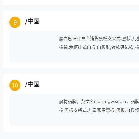
白板笔、cd/dvd笔及各种特殊墨水记
公司拥有标准的厂房和标准现代化办公大
化装配与检测，公司产品的质量和效
/
中国
9
嘉立思专业生产销售黑板支架式,黑板,儿童
板架,木框挂式白板,白板刷,钕铁硼磁铁,板
玻璃白板等产品。
/
中国
10
晨材品牌，英文名morningwisdom，品
板,黑板支架式,儿童家用黑板,黑板,白板墙
板,木框挂式白板,磁性写字板,立式黑板,