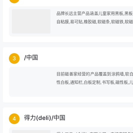
品牌长远主营产品涵盖儿童家用黑板,黑板,软
自粘膜,易可贴,橡胶磁,软磁条,软磁铁,软
/
中国
3
目前磁善家经营的产品覆盖到涂鸦墙,软白板
性白板,通知栏,白板定制,书写板,磁性板,
板,软磁条等行业。
得力(deli)
/
中国
4