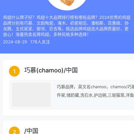
鸡翅什么牌子好？鸡翅十大品牌排行榜有哪些品牌？2024优秀的鸡翅
品牌分别有巧慕、文韵陶瓷、淹木、初瓷相见、潘帕斯、百惠娘、协
龙腾、五优家家、御邻、巨吉等。挑选品牌鸡翅选大品牌质量好，更
放心！海量热卖名牌鸡翅，多种风格多种选择！
2024-08-29
178人关注
巧慕(chamoo)
/
中国
1
巧慕品牌，英文名chamoo，chamoo
件架,储奶罐,洗石水,护边碗,三层猫笼,洋鱼
齿轮钟,压橙器,户外狗窝,早餐茶等。
/
中国
2