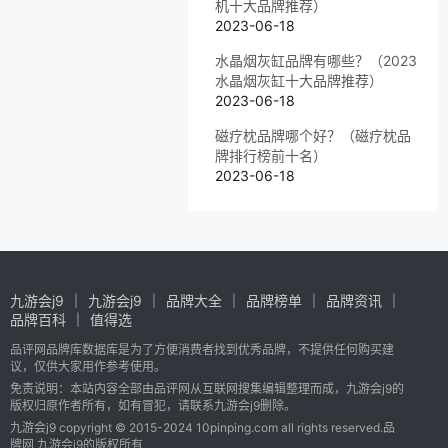
机十大品牌推荐）
2023-06-18
水晶烟灰缸品牌有哪些？（2023
水晶烟灰缸十大品牌推荐）
2023-06-18
磁疗枕品牌哪个好？（磁疗枕品
牌排行榜前十名）
2023-06-18
九游会j9
九游会j9
品牌大全
品牌榜单
品牌资讯
品牌百科
值得选
品评网品牌库数据库是为了方便消费者找到优秀品牌，不提供任何购买建
议，仅供大家用作参考使用。
免责说明：本站内容全部由品评网从互联网搜集编辑整理而成，九游会j9的
版权归原作者所有，如有冒犯，请联系九游会j9删除。
九游会j9 copyright © 2015-2024 10pinping.com all rights reserved.品
牌网 九游会j9的版权所有