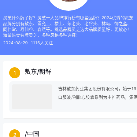
灵芝什么牌子好？灵芝十大品牌排行榜有哪些品牌？2024优秀的灵芝
品牌分别有敖东、雷允上、楼上、荣老头、老谷头、林岛、御之蓝、
同仁堂、寿仙谷、森然等。挑选品牌灵芝选大品牌质量好，更放心！
海量热卖名牌灵芝，多种风格多种选择！
2024-08-29
1116人关注
敖东
/
朝鲜
1
吉林敖东药业集团股份有限公司，始于19
口服液/利脑心胶囊系列为主推药品，集
司。
/
中国
2