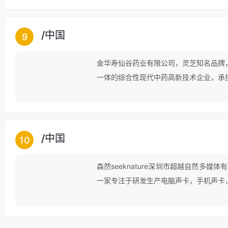
代型的中药产品、营养保健品、中药饮片
/
中国
9
金华寿仙谷药业有限公司，灵芝知名品牌
一体的综合性现代中药高新技术企业，承
内空白。
/
中国
10
森然seeknature深圳市超越自然多
一家专注于研发生产电脑声卡，手机声卡
泛用于直播、主播等互联网行业。