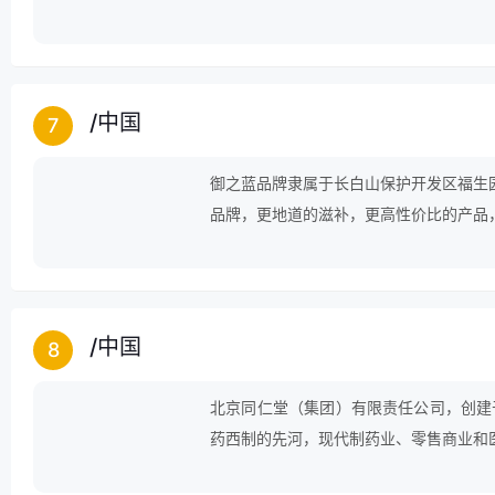
稳定的合作关系。公司经销的产品品种齐
用、守合同、保证产品质量，以多品种经
/
中国
7
御之蓝品牌隶属于长白山保护开发区福生
品牌，更地道的滋补，更高性价比的产品
的健康体验。更丰富的品种，更多样的健
/
中国
8
北京同仁堂（集团）有限责任公司，创建
药西制的先河，现代制药业、零售商业和
康药业股份有限公司，2003年04月1