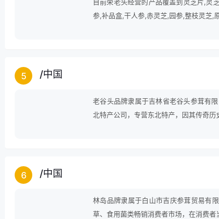
目前荣老头经营的产品覆盖到灵芝片,灵芝,
参,补品盒,干人参,赤灵芝,园参,整枝灵芝
/
中国
5
老谷头品牌隶属于吉林省老谷头参茸有限
北特产公司，专营东北特产，因其传奇历
广配方产品为己任，让更多的人解除病痛
/
中国
6
林岛品牌隶属于白山市吉庆参茸贸易有限
草、食用菌类畅销消费者市场，在消费者