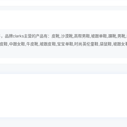
4年，品牌clarks主营的产品有：皮靴,沙漠靴,高帮男鞋,坡跟单鞋,踝靴,男靴
,皮鞋,中跟女鞋,牛皮靴,坡跟皮鞋,宝宝单鞋,时尚英伦童鞋,袋鼠鞋,坡跟女