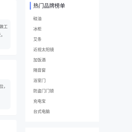
热门品牌榜单
硅油
的做工
冰柜
爱。
艾条
近视太阳镜
加饭酒
隔音窗
浴室门
位，
防盗门门锁
充电宝
台式电脑