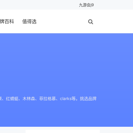
九游会j9
牌百科
值得选
红蜻蜓、木林森、菲拉格慕、clarks等。挑选品牌