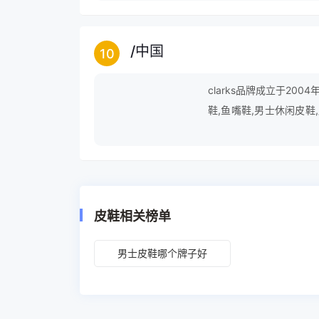
/
中国
10
clarks品牌成立于200
鞋,鱼嘴鞋,男士休闲皮鞋
闲靴,女靴子,牛仔靴等。
皮鞋相关榜单
男士皮鞋哪个牌子好