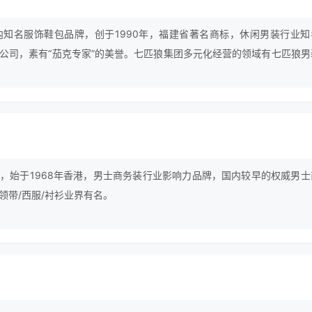
s，国内知名服饰鞋包品牌，创于1990年，福建省著名商标，休闲男装行业
公司，素有“茄克专家”的美誉。七匹狼集团多元化经营的领域有七匹狼男
、七匹狼运动、七匹狼箱包等等。
，始于1968年香港，男士商务装行业影响力品牌，国内较早的权威男士
领带/西服/衬衫业界有名。