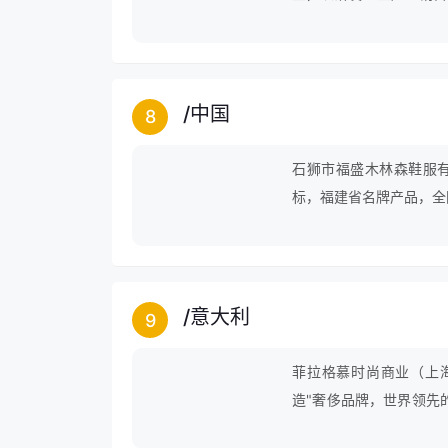
具箱包、皮具服饰、童鞋
/
中国
8
石狮市福盛木林森鞋服
标，福建省名牌产品，全
单位，以生产“木林森”
/
意大利
9
菲拉格慕时尚商业（上海
造"奢侈品牌，世界领先
奢侈品行业的知名企业。