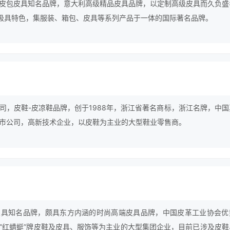
皮包皮具知名品牌，意大利高级精品皮具品牌，以定制高级皮具而久负盛
装极具特色，集服装、箱包、皮具等系列产品于一体的国际著名品牌。
司，皮鞋-皮凉鞋品牌，创于1988年，浙江省著名商标，浙江名牌，中国
市公司，高新技术企业，以皮鞋为主业的大型鞋业零售商。
皮具知名品牌，颇具东方内涵的时尚高端皮具品牌，中国皮革工业协会优
“红蜻蜓”牌皮鞋及皮具、服饰等为主业的大型集团企业，目前已涉及皮鞋