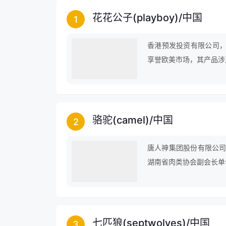
花花公子(playboy)
/
中国
1
香港预发投资有限公司，花
享誉欧美市场，其产品涉
骆驼(camel)
/
中国
2
唐人神集团股份有限公司
湖南省肉类协会副会长单
七匹狼(septwolves)
/
中国
3