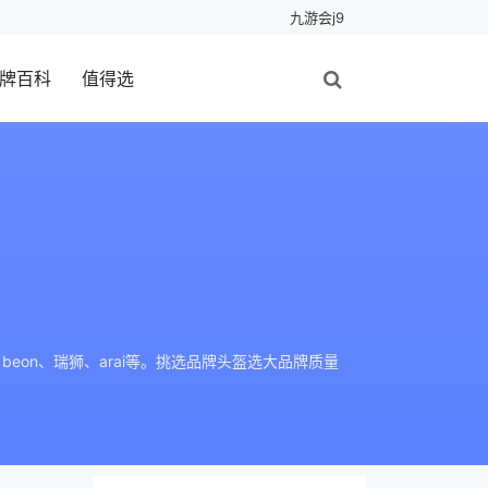
九游会j9
牌百科
值得选
beon、瑞狮、arai等。挑选品牌头盔选大品牌质量