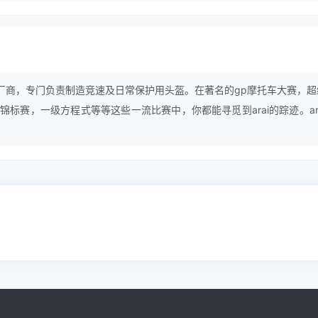
生产厂商，专门负责制造竞速及日常保护用头盔。在著名的gp摩托车大赛，超
标赛，一级方程式等等这些一流比赛中，你都能寻觅到arai的踪迹。ar
，提高佩带舒适性及加强安全系数。从motogp到f1赛场，arai头盔
有一顶arai头盔为荣!arai头盔，除了它的一流品质给全球的摩托车爱
比赛的高速运动、国际性的高速快艇比赛中以及全球的警队中都扮演着重