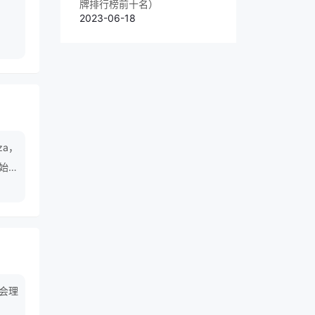
牌排行榜前十名）
2023-06-18
za，
始，
其优
业之
会理