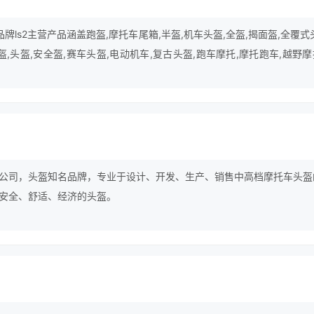
，品牌ls2主营产品涵盖跑盔,摩托车尾箱,半盔,机车头盔,全盔,揭面盔,全覆式
盔,头盔,安全盔,赛车头盔,电动机车,复古头盔,跑车摩托,摩托跑车,越野
域。
公司，头盔知名品牌，专业于设计、开发、生产、销售中高档摩托车头盔
安全、舒适、经济的头盔。