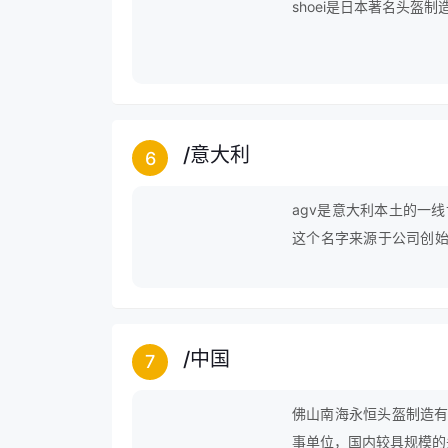
shoei是日本著名头盔
/
意大利
6
agv是意大利本土的一线世界
这个名字来源于公司创始
公司开始尝试生产摩托车
秀的产品质量在市场上树
一。
/
中国
7
佛山南海永恒头盔制造有
事单位，国内较具规模的