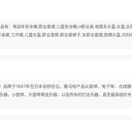
品有：电动车安全帽,职业套裙,儿童安全帽,ol职业装,电瓶车头盔,头盔,女
半身裙,工作裙,儿童头盔,职业套裤,职业装裤子,女职业套裙,防晒头盔,内衬
半身裙等。
山叶）品牌于1887年在日本前桥创立。雅马哈产品从钢琴、电子琴、合成器
乐器，小提琴、大提琴等弦乐器，以及所有的打击乐器，直至最高级的专
（英语：yamaha corporation）是一家生产乐器、音响设备及音
上最大的乐器生产商。总部位于日本，旗下子公司还经营家居设备及以摩