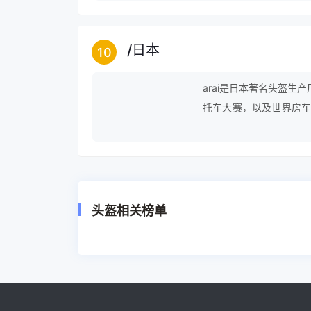
/
日本
10
arai是日本著名头盔
托车大赛，以及世界房车锦
断开发新产品，以减低风阻
般宠爱，而摩托车迷更以拥
个深刻的印象外，在体育
角色。
头盔相关榜单