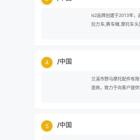
ls2品牌创建于2013年
拉力车,赛车帽,摩托车头
盔,机车镜,摩托车服等领
/
中国
4
兰溪市野马摩托配件有限
造商，致力于向客户提供
/
中国
5