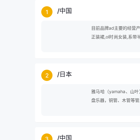
/
中国
1
目前品牌ad主要的经营产
正装裙,ol时尚女装,系带
衣裙,电动车后备箱,粉色
/
日本
2
雅马哈（yamaha、
盘乐器，铜管、木管等管
响设备都有涉及。雅马哈公司
的日本公司，现时是世界
为主的事业。
/
中国
3