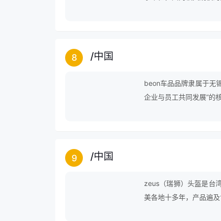
/
中国
8
beon车品品牌隶属于
企业与员工共同发展”的
/
中国
9
zeus（瑞狮）头盔是
美各地十多年，产品遍及
的质感深获使用者的好评