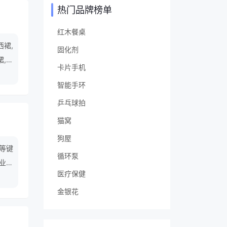
热门品牌榜单
红木餐桌
西裙,
固化剂
裙,衬
卡片手机
智能手环
乒乓球拍
猫窝
狗屋
等键
循环泵
业音
医疗保健
效产品
托车
金银花