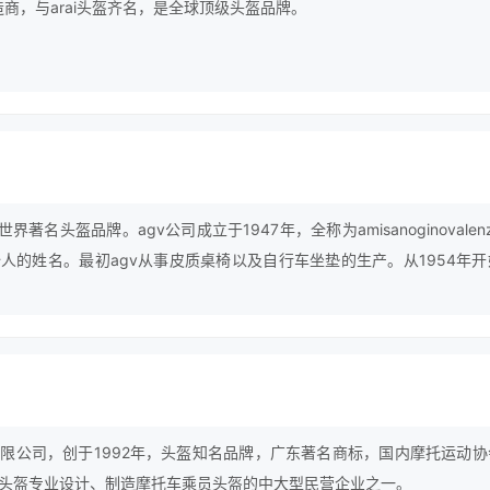
制造商，与arai头盔齐名，是全球顶级头盔品牌。
著名头盔品牌。agv公司成立于1947年，全称为amisanoginovalen
人的姓名。最初agv从事皮质桌椅以及自行车坐垫的生产。从1954年开
头盔，凭借着卓越的研发能力，agv头盔很快在市场上取得了成功，凭借
立起良好的品牌形象，并且很快成为全球知名的国际体育竞赛用品制造企
限公司，创于1992年，头盔知名品牌，广东著名商标，国内摩托运动协
头盔专业设计、制造摩托车乘员头盔的中大型民营企业之一。